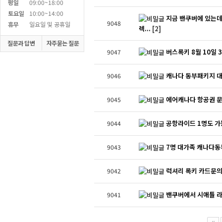
평일
09:00~18:00
토요일
10:00~14:00
지금 밴쿠버에 있는
9048
휴무
일요일 및 공휴일
렉...
[2]
질문과 답변
자주묻는 질문
버스록키 8월 10일 
9047
캐나다 동부패키지 
9046
에어캐나다 항공권 
9045
공항라이드 1명도 가
9044
7명 대가족 캐나다동
9043
럭셔리 록키 카드문
9042
밴쿠버에서 시애틀 
9041