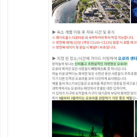
▶ 숙소 개별 이동 후 자유 시간 및 휴식
※ 화이트홀스 다운타운 내 숙박하셔야 투어 픽업 가능합니다.
※ 방한복 대여(1인당 1박당 C$100~C$125) 원할 시 호텔 
※ 방한복 데미지 및 분실 시 패널티 부과 됩니다.
▶ 지정 된 장소/시간에 가이드 미팅하여
오로라 센
밤하늘에 빛나는
신비롭고 초현실적인 자연현상 오로라!
오로라 목격은 많은 사람들의
버킷리스트
중 하나입니다.
하늘 위로 반짝이는 화려한 빛은 수천년 동안 사람들의 추측과 
각기 다른 민족은 오로라를 모두 다양하게 묘사했습니다.
예를 들어 에스키모인들은 오로라를 죽은자의 영혼을 천국으로 
과학계에서는 오로라는 태양에서 방출된 대전 입자이며,
이 입자가 지구에 도착할때 지구의 대기권에 부딪혀 화려한 빛의
특히
9월부터 3월까지는 오로라를 관찰하기 가장 좋은 계절
입