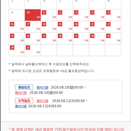
2
3
4
5
6
7
8
9
10
11
12
13
14
15
540
540
540
540
540
540
16
17
18
19
20
21
22
540
540
540
540
540
540
540
23
24
25
26
27
28
29
540
540
540
540
540
540
540
30
31
540
540
* 달력에서 날짜를선택하신 후 이용정보를 선택해주세요.
* 달력에 표시된 요금은 유류할증료+세금 불포함금액입니다.
2026.08.10(월)00:00 ~
출발일정
현지기준
2026-08-10(월)00:00
현지기준
2026.08.12(수)00:00 ~
도착일정
현지기준
2026-08-12(수)00:00
현지기준
* 총 결제 금액은 세금 불포함 기준(올인클루시브/항공권 상품 제외) 입니다.