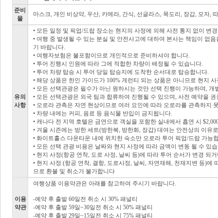
준비
마스크, 개인 비상약, 우산, 카메라, 간식, 선글라스, 목도리, 장갑, 모자, 
물
• 모든 일정 및 픽업/드랍 장소는 현지의 사정에 의해 사전 통지 없이 변경
• 여행 중 발생될 수 있는 분실 및 안전사고에 대하여 본사는 책임이 
기 바랍니다.
• 여행자보험은 불포함이므로 개인적으로 준비하셔야 합니다.
• 투어 진행시 인원에 따라 그에 적합한 차량이 배정될 수 있습니다.
• 투어 차량 탑승 시 투어 당일 탑승지에 도착한 순서대로 탑승합니다.
• 해당 상품은 한인 가이드가 100% 게런티 되는 상품은 아니므로 현지 
• 모든 선택관광은 필수가 아닌 원하시는 것만 선택 진행이 가능하며, 
유의
• 모든 선택관광은 외국 팀과 합류하여 진행될 수 있으며, 사전 예약을 
사항
• 오로라 관측은 자연 현상이므로 여러 요인에 따라 오로라를 관측하지 못
• 차량 내에는 커피, 음료 등 음식물 반입이 금지됩니다.
• 캐나다 전 지역 호텔은 금연으로 객실을 포함한 실내에서 흡연 시 $2,00
• 겨울 시즌에는 방한 세트(방한복, 방한화, 장갑) 대여는 안전상의 이유
• 화이트홀스 다운타운 내에 위치한 숙소만 오로라 투어 픽업/드랍 가능
• 모든 선택 관광 비용은 날짜와 현지 사정에 따라 금액이 변동 될 수 있습
• 현지 사정(항공 연착, 도로 사정, 날씨 등)에 따라 투어 순서가 변경 
• 현지 사정 (항공 연착, 결항, 도로사정, 날씨, 자연재해, 천재지변 
므로 환불 및 취소가 불가합니다
여행상품 이용약관은 아래를 참고하여 주시기 바랍니다.
이용
-예약 후 출발 60일전 취소 시 30% 패널티
약관
-예약 후 출발 59일~30일전 취소 시 50% 패널티
-예약 후 출발 29일~15일전 취소 시 75% 패널티