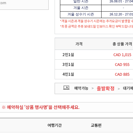
일반 시즌
26.08.01 - 27.0
.com
겨울 시즌
-
겨울 성수기 시즌
26.12.20 - 27.0
*겨울 시즌과 겨울 성수기 시즌에는 추가요금이 발생할 
*최종 금액은 추후 보내드릴 인보이스 확인 부탁드립니다
가격
총 상품 가격
2인1실
CAD 1,015
3인1실
CAD 955
4인1실
CAD 885
출발확정
예약가능
>
대기
>
※ 예약하실 '상품 행사명'을 선택해주세요.
여행기간
교통편