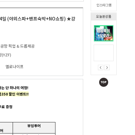
인스타그램
오늘본상품
박4일 (야외스파+밴프숙박+NO쇼핑) ★강
/ 공항 픽업 & 드롭제공
(YZF)
착
옐로나이프
나는 단 하나의 여정!
$350 할인 이벤트!!
무료 증정
뷰잉투어
투어