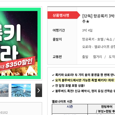
상품행사명
[단독] 항공록키 3
추★
여행기간
3박 4일
출발지
항공록키 - 호텔 / 숙소 
오로라 - 옐로나이프 공항
교통편
출발
캘거리 / 도
✓
록키와 오로라!
두 가지 꿈의 풍경을 한 번에 만
✓
오직 블루버드에서만 가능한 특별 패키지!
최대 
✓
전 일정 호텔 포함 상품!
✓
블루버드 특전! 신규 예약시, 현지 유심 선착순 
옐로나이프 시즌
헌팅투어
시즌
/ 뷰잉+헌팅 
-0102