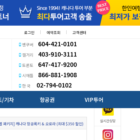
로그인
예약조회
고객센터
604-421-0101
벤쿠버
403-910-3111
캘거리
647-417-9200
토론토
866-881-1908
시애틀
02-794-0102
한 국
즈/기차
항공권
VIP투어
QUICK
실시간상담
별 패키지] 캐나다 항공록키 & 오로라 (최대 $350 할인)