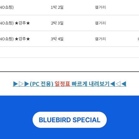
NO쇼핑)
1박 2일
캘거리
+NO쇼핑) ★강추★
2박 3일
캘거리
+NO쇼핑) ★강추★
3박 4일
캘거리
▶▷▶(PC 전용)
일정표
빠르게 내려보기◀◁◀