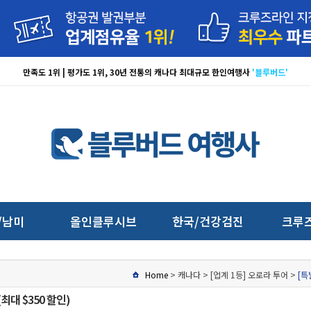
만족도 1위 | 평가도 1위, 30년 전통의 캐나다 최대규모 한인여행사
'블루버드'
/남미
올인클루시브
한국/건강검진
크루
Home
> 캐나다 > [업계 1등] 오로라 투어 >
[특
최대 $350 할인)