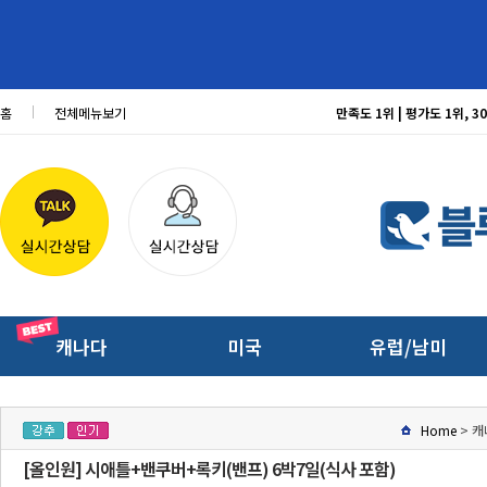
홈
전체메뉴보기
만족도 1위 | 평가도 1위,
캐나다
미국
유럽/남미
Home
> 캐
[올인원] 시애틀+밴쿠버+록키(밴프) 6박7일(식사 포함)