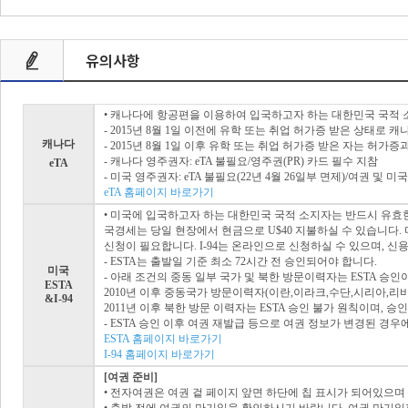
유의사항
• 캐나다에 항공편을 이용하여 입국하고자 하는 대한민국 국적 소
- 2015년 8월 1일 이전에 유학 또는 취업 허가증 받은 상태로 캐
캐나다
- 2015년 8월 1일 이후 유학 또는 취업 허가증 받은 자는 허가증과
- 캐나다 영주권자: eTA 불필요/영주권(PR) 카드 필수 지참
eTA
- 미국 영주권자: eTA 불필요(22년 4월 26일부 면제)/여권 및 미
eTA 홈페이지 바로가기
• 미국에 입국하고자 하는 대한민국 국적 소지자는 반드시 유효한
국경세는 당일 현장에서 현금으로 U$40 지불하실 수 있습니다. 
신청이 필요합니다. I-94는 온라인으로 신청하실 수 있으며, 신
- ESTA는 출발일 기준 최소 72시간 전 승인되어야 합니다.
미국
- 아래 조건의 중동 일부 국가 및 북한 방문이력자는 ESTA 승
ESTA
2010년 이후 중동국가 방문이력자(이란,이라크,수단,시리아,리비
&I-94
2011년 이후 북한 방문 이력자는 ESTA 승인 불가 원칙이며, 
- ESTA 승인 이후 여권 재발급 등으로 여권 정보가 변경된 경우
ESTA 홈페이지 바로가기
I-94 홈페이지 바로가기
[여권 준비]
• 전자여권은 여권 겉 페이지 앞면 하단에 칩 표시가 되어있으며