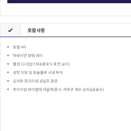
포함사항
호텔 4박
하와이언 환영 레이
웰컴 디너(랍스타&중국식 퓨전 요리)
공항 미팅 및 호놀룰루 시내 투어
오아후 프리미엄 섬일주 관광
프리미엄 와이켈레 아울렛(중식: 카후쿠 새우 요리&음료수)