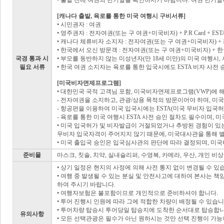
• 출발 전에 여권의 만기일을 확인하시기 바랍니다. 여권 만기일
[캐나다 출발, 육로를 통한 미국 여행시 구비서류]
• 시민권자 : 여권
• 영주권자 : 전자여권(또는 구 여권+미국비자) + P.R Card + ES
• 캐나다 체류비자 소지자 : 전자여권(또는 구 여권+미국비자) + 
• 한국에서 오신 방문객 : 전자여권(또는 구 여권+미국비자) + 한국
국경 통과 시
• 부모를 동반하지 않는 미성년자(만 18세 미만)의 미국 여행
필요 서류
• 한국 여권 소지자는 육로를 통한 입국시에도 ESTA 비자 사전
[미국비자면제프로그램]
• 대한민국 국적 고객님 포함, 미국비자면제프로그램(VWP)에
- 전자여권을 소지하고, 관광/상용 목적의 방문이어야 하며, 미국
- 항공편을 이용하여 미국 입국시에는 ESTA(미국 무비자 입국
- 육로를 통한 미국 여행시 ESTA 사전 승인 절차도 필수이며, 미
• 미국 입국허가 및 비자발급이 거절되었거나 추방된 경험이 있
무비자 입국자격이 주어지지 않기 때문에, 미국대사관을 통해 
• 미국 출입국 승인은 입국심사관의 판단에 따라 결정되며, 미
준비물
마스크, 칫솔, 치약, 실내슬리퍼, 수영복, 카메라, 우산, 개인 비상
• 상기 일정은 현지의 사정에 의해 사전 통지 없이 변경될 수 있
• 여행 중 발생될 수 있는 분실 및 안전사고에 대하여 본사는 
하여 주시기 바랍니다.
• 여행자보험은 불포함이므로 개인적으로 준비하셔야 합니다.
• 투어 진행시 인원에 따라 그에 적합한 차량이 배정될 수 있습니
• 투어차량 탑승시 투어당일 탑승지에 도착한 순서대로 탑승합니
유의사항
• 모든 선택관광은 필수가 아닌 원하시는 것만 선택 진행이 가