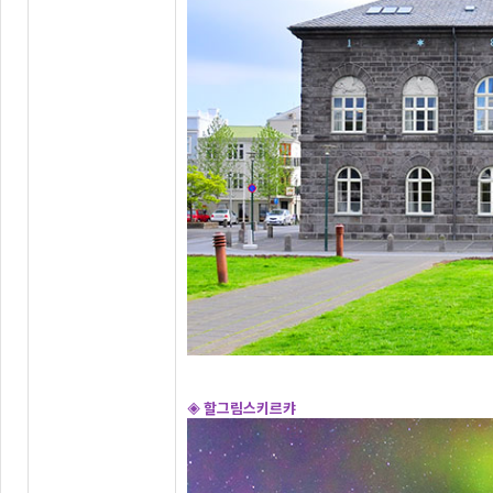
◈ 할그림스키르캬