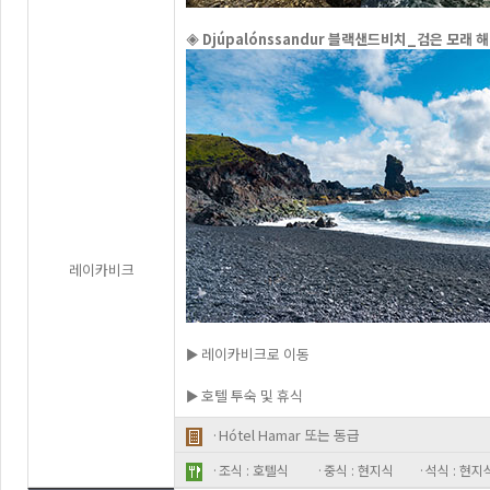
◈ Djúpalónssandur 블랙샌드비치_검은 모래
레이카비크
► 레이카비크로 이동
► 호텔 투숙 및 휴식
·Hótel Hamar 또는 동급
·조식 : 호텔식
·중식 : 현지식
·석식 : 현지