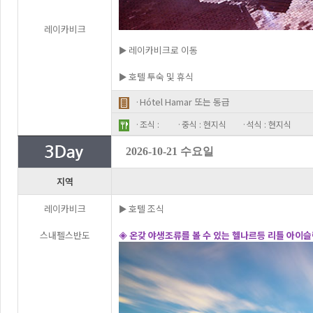
레이카비크
► 레이카비크로 이동
► 호텔 투숙 및 휴식
·Hótel Hamar 또는 동급
·조식 :
·중식 : 현지식
·석식 : 현지식
2026-10-21 수요일
지역
레이카비크
► 호텔 조식
스내펠스반도
◈ 온갖 야생조류를 볼 수 있는 헬나르등 리틀 아이