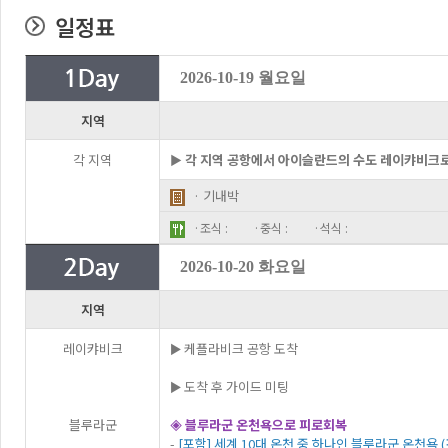
일정표
2026-10-19 월요일
지역
각 지역
► 각 지역 공항에서 아이슬란드의 수도 레이캬비크
· 기내박
·조식 :
·중식 :
·석식 :
2026-10-20 화요일
지역
레이캬비크
► 케플라비크 공항 도착
► 도착 후 가이드 미팅
블루라군
◈ 블루라군 온천욕으로 피로회복
-
[포함] 세계 10대 온천 중 하나인 블루라군 온천욕 