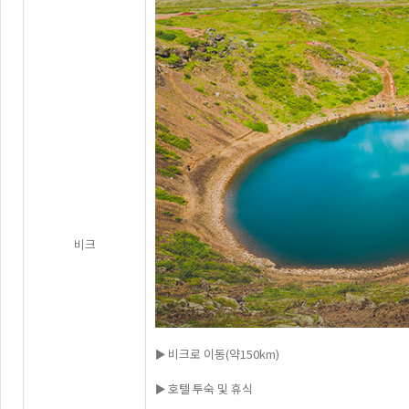
비크
► 비크로 이동(약150km)
► 호텔 투숙 및 휴식