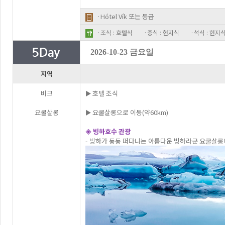
·Hótel Vík 또는 동급
·조식 : 호텔식
·중식 : 현지식
·석식 : 현지
2026-10-23 금요일
지역
비크
► 호텔 조식
요쿨살롱
► 요쿨살롱으로 이동(약60km)
◈ 빙하호수 관광
- 빙하가 둥둥 떠다니는 아름다운 빙하라군 요쿨살롱