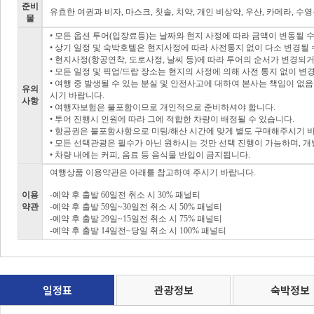
준비
유효한 여권과 비자, 마스크, 칫솔, 치약, 개인 비상약, 우산, 카메라, 수영
물
• 모든 옵션 투어(입장료등)는 날짜와 현지 사정에 따라 금액이 변동될 
• 상기 일정 및 숙박호텔은 현지사정에 따라 사전통지 없이 다소 변경될 
• 현지사정(항공연착, 도로사정, 날씨 등)에 따라 투어의 순서가 변경되
• 모든 일정 및 픽업/드랍 장소는 현지의 사정에 의해 사전 통지 없이 변
• 여행 중 발생될 수 있는 분실 및 안전사고에 대하여 본사는 책임이 
유의
시기 바랍니다.
사항
• 여행자보험은 불포함이므로 개인적으로 준비하셔야 합니다.
• 투어 진행시 인원에 따라 그에 적합한 차량이 배정될 수 있습니다.
• 항공권은 불포함사항으로 미팅/해산 시간에 맞게 별도 구매해주시기 
• 모든 선택관광은 필수가 아닌 원하시는 것만 선택 진행이 가능하며, 
• 차량 내에는 커피, 음료 등 음식물 반입이 금지됩니다.
여행상품 이용약관은 아래를 참고하여 주시기 바랍니다.
이용
-예약 후 출발 60일전 취소 시 30% 패널티
약관
-예약 후 출발 59일~30일전 취소 시 50% 패널티
-예약 후 출발 29일~15일전 취소 시 75% 패널티
-예약 후 출발 14일전~당일 취소 시 100% 패널티
일정표
관광정보
숙박정보