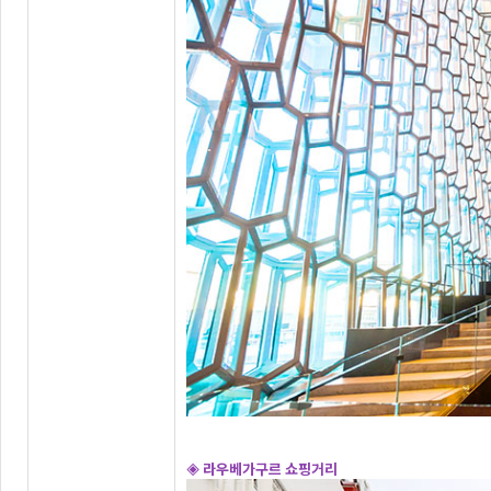
◈ 라우베가구르 쇼핑거리