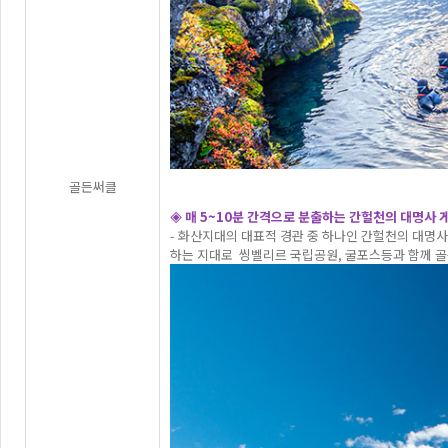
골든써클
◈ 매 5~10분 간격으로 분출하는 간헐천의 대명사 
- 화산지대의 대표적 경관 중 하나인 간헐천의 대명사
하는 지대로 씽벨리르 국립공원, 굴포스등과 함께 