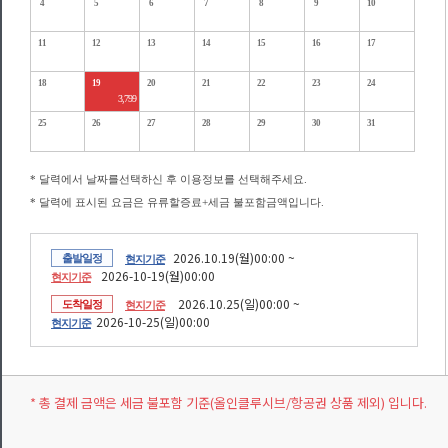
4
5
6
7
8
9
10
11
12
13
14
15
16
17
18
19
20
21
22
23
24
3,799
25
26
27
28
29
30
31
* 달력에서 날짜를선택하신 후 이용정보를 선택해주세요.
* 달력에 표시된 요금은 유류할증료+세금 불포함금액입니다.
2026.10.19(월)00:00 ~
출발일정
현지기준
2026-10-19(월)00:00
현지기준
2026.10.25(일)00:00 ~
도착일정
현지기준
2026-10-25(일)00:00
현지기준
* 총 결제 금액은 세금 불포함 기준(올인클루시브/항공권 상품 제외) 입니다.