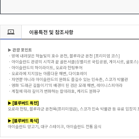
이용특전 및 참조사항
► 관광 포인트
ㆍ땅에 내려앉은 하늘빛의 호수 온천, 블루라군 온천 [프리미엄 코스]
ㆍ아이슬란드 관광의 시작과 끝 골든서클(싱벨리르 국립공원, 게이시르, 굴포스)
ㆍ아이슬란드의 하이라이트, 오로라 헌팅투어
ㆍ오로라에 지지않는 아름다운 해변, 다이호레이
ㆍ자연뿐 아니라 아이슬란드의 문화도 즐길수 있는 민속촌, 스코가 박물관
ㆍ영화 '드래곤 길들이기'의 배경이 된 검은 모래 해변, 레이니스피아라
ㆍ계절에 따라 깊이가 변화하는 칼데라호, 케리드 분화구
► [블루버드 특전]
오로라 헌팅, 블루라군 온천욕(프리미엄급), 스코가 민속 박물관 등 유료 입장지
► [블루버드 특식]
아이슬란드 양고기, 대구 스테이크, 아이슬란드 전통 음식