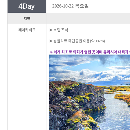
2026-10-22 목요일
지역
레이카비크
► 호텔 조식
► 씽벨리르 국립공원 이동(약90km)
◈ 세계 최초로 의회가 열린 곳이며 유라시아 대륙