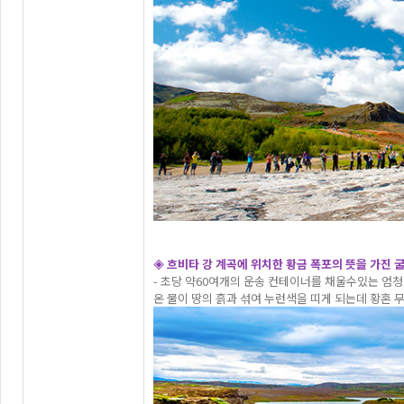
◈ 흐비타 강 계곡에 위치한 황금 폭포의 뜻을 가진 
- 초당 약60여개의 운송 컨테이너를 채울수있는 엄
온 물이 땅의 흙과 섞여 누런색을 띠게 되는데 황혼 