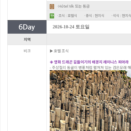
·Hótel Vík 또는 동급
·조식 : 호텔식
·중식 : 현지식
·석식 : 현지
2026-10-24 토요일
지역
비크
► 호텔 조식
◈ 영화 드래곤 길들이기의 배경지 레이니스 피아라
- 주상절리 동굴이 병풍처럼 펼쳐져 있는 검은모래 