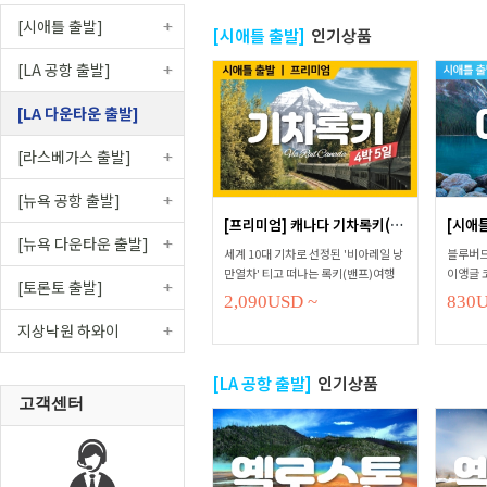
[시애틀 출발]
[시애틀 출발]
인기상품
[LA 공항 출발]
[LA 다운타운 출발]
[라스베가스 출발]
[뉴욕 공항 출발]
[프리미엄] 캐나다 기차록키(밴프)...
[뉴욕 다운타운 출발]
세계 10대 기차로 선정된 '비아레일 낭
블루버드
만열차' 티고 떠나는 록키(밴프)여행
이앵글 
[토론토 출발]
2,090
USD
~
830
지상낙원 하와이
[LA 공항 출발]
인기상품
고객센터