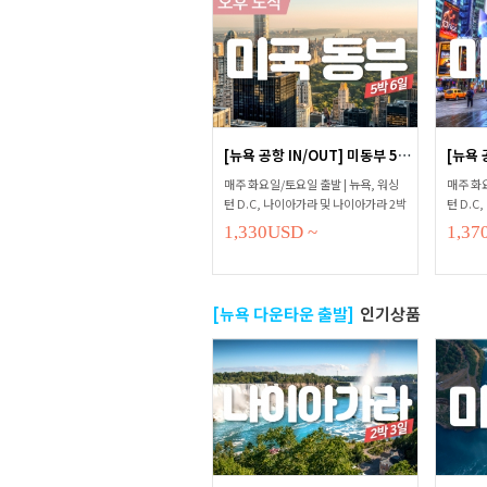
[뉴욕 공항 IN/OUT] 미동부 5박6일(...
매주 화요일/토요일 출발 | 뉴욕, 워싱
매주 화요
턴 D.C, 나이아가라 및 나이아가라 2박
턴 D.C
연박
연박
1,330
USD
~
1,37
[뉴욕 다운타운 출발]
인기상품