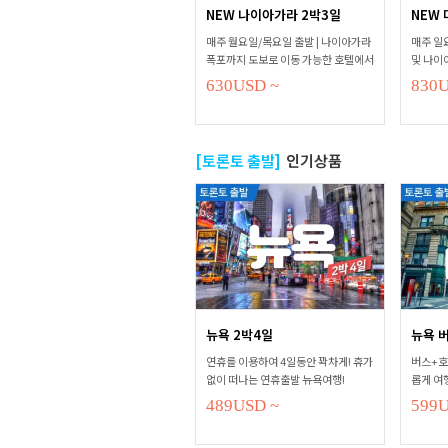
NEW 나이아가라 2박3일
NEW 
매주 월요일/목요일 출발 | 나이아가라
매주 일요
폭포까지 도보로 이동 가능한 호텔에서
및 나이
2박 연박
능한 호
630
USD
~
830
[토론토 출발]
인기상품
뉴욕 2박4일
뉴욕 
연휴를 이용하여 4일동안 꽉차게! 휴가
버스+호
없이 떠나는 연휴출발 뉴욕여행!
롭게 여
489
USD
~
599