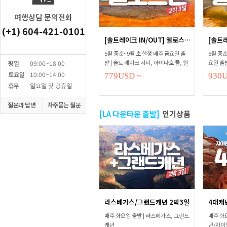
여행상담 문의전화
(+1) 604-421-0101
[솔트레이크 IN/OUT] 옐로스톤 2...
5월 중순~9월 초 한정 매주 금요일 출
5월 중순
발 | 솔트 레이크 시티, 아이다호 폴, 옐
요일 출발
평일
09:00~18:00
로스톤, 그랜드티톤, 라바 핫 스프링스
호 폴, 
토요일
10:00~14:00
779
USD
~
930
스프링
휴무
일요일 및 공휴일
질문과 답변
자주묻는 질문
[LA 다운타운 출발]
인기상품
라스베가스/그랜드캐년 2박3일
4대캐
매주 화요일 출발 | 라스베가스, 그랜드
매주 화요
캐년
년/자이