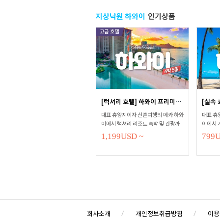
지상낙원 하와이
인기상품
[럭셔리 호텔] 하와이 프리미엄 패...
대표 휴양지이자 신혼여행의 메카 하와
대표 휴
이에서 럭셔리 리조트 숙박 및 관광까
이에서 
지 알차게!
광까지 
1,199
USD
~
799
회사소개
개인정보취급방침
이용