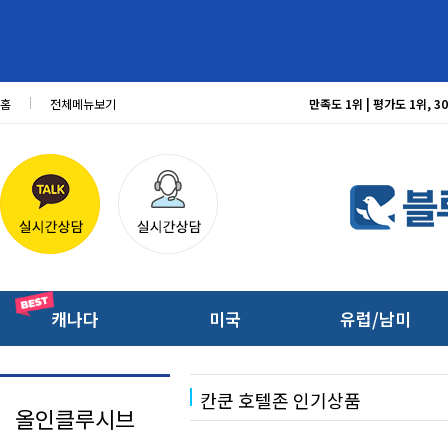
홈
전체메뉴보기
만족도 1위 | 평가도 1위,
캐나다
미국
유럽/남미
칸쿤 호텔존 인기상품
올인클루시브