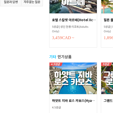
질문과 답변
자주묻는 질문
호텔 스칼렛 아르떼(Hotel Xcaret...
5성급 | 성인 전용 리조트(Adults
5성급 |
Only)
Only)
3,459
CAD
~
1,89
기타
인기상품
하얏트 지바 로스 카보스(Hyatt ...
4.5성급