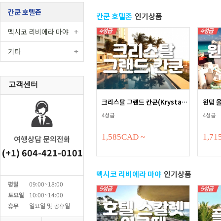
칸쿤 호텔존
칸쿤 호텔존
인기상품
멕시코 리비에라 마야
기타
고객센터
크리스탈 그랜드 칸쿤(Krystal G...
4성급
4성급
1,585
CAD
~
1,71
여행상담 문의전화
(+1) 604-421-0101
멕시코 리비에라 마야
인기상품
평일
09:00~18:00
토요일
10:00~14:00
휴무
일요일 및 공휴일