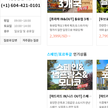
(+1) 604-421-0101
[프라하 IN&OUT] 동유럽 3개국 완전...
평일
09:00~18:00
동유럽 핵심 3개국 체코/오스트리아/
찬란한 
토요일
10:00~14:00
헝가리 알찬 일정으로 여유있게!
아와 슬
휴무
일요일 및 공휴일
2,399
USD
~
2,79
질문과 답변
자주묻는 질문
스페인/포르투갈
인기상품
[마드리드 IN/니스 OUT] 스페인+남...
웅장한 건축과 그림같은 소도시가 만난
지중해 
스페인, 남프랑스 완전 일주
모로코 