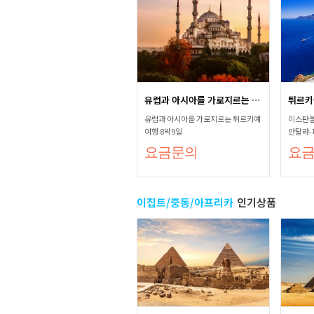
유럽과 아시아를 가로지르는 튀르...
유럽과 아시아를 가로지르는 튀르키예
이스탄불
여행 8박9일
안탈랴-
살라-까
요금문의
요
린도-산
이집트/중동/아프리카
인기상품