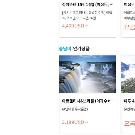
성지순례 15박16일 (이집트, 요르단...
이집트
[성서속으로 떠나는 특별한 여행] 이집
이집트/
트/요르단/이스라엘 16일
아부심벨,
문 인솔
4,499
USD
~
요
중남미
인기상품
아르헨티나&브라질 (이과수+리오)...
페루 
(4인이상 수시출발)
(4인이
2,199
USD
~
요