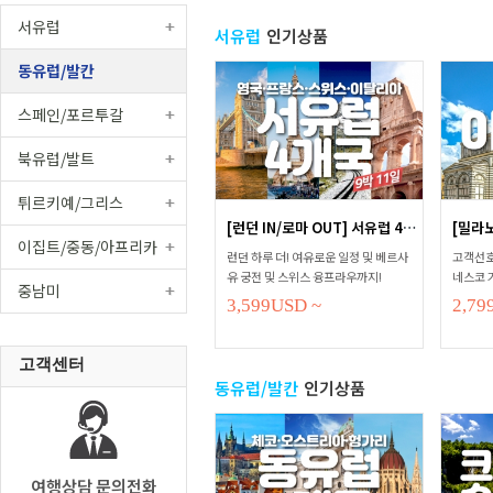
서유럽
서유럽
인기상품
동유럽/발칸
스페인/포르투갈
북유럽/발트
튀르키예/그리스
[런던 IN/로마 OUT] 서유럽 4개국 ...
이집트/중동/아프리카
런던 하루 더! 여유로운 일정 및 베르사
고객선호
유 궁전 및 스위스 융프라우까지!
네스코 
중남미
주!
3,599
USD
~
2,79
고객센터
동유럽/발칸
인기상품
여행상담 문의전화