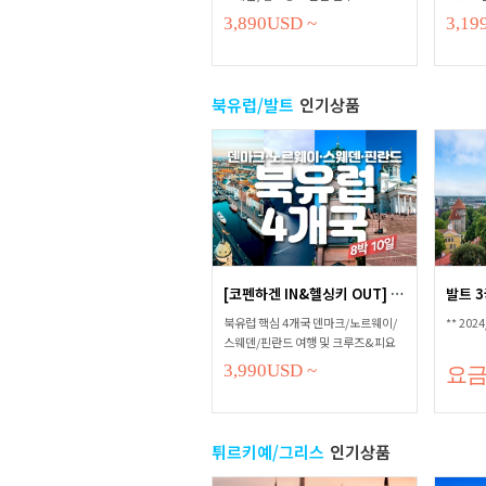
3,890
USD
~
3,19
북유럽/발트
인기상품
[코펜하겐 IN&헬싱키 OUT] 북유럽 ...
북유럽 핵심 4개국 덴마크/노르웨이/
** 202
스웨덴/핀란드 여행 및 크루즈&피요
르드&산악 열차 체험까지!
3,990
USD
~
요
튀르키예/그리스
인기상품